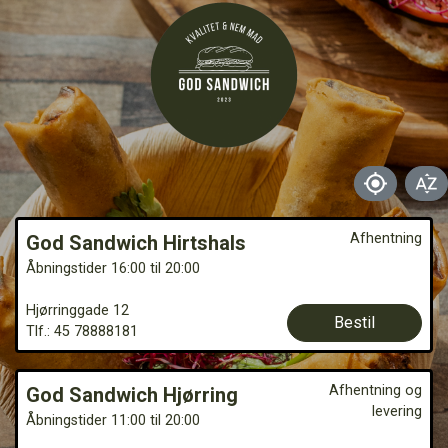
gps_fixed
sort_by_alpha
Afhentning
God Sandwich Hirtshals
Åbningstider 16:00 til 20:00
Hjørringgade 12
Bestil
Tlf.: 45 78888181
Afhentning og
God Sandwich Hjørring
levering
Åbningstider 11:00 til 20:00